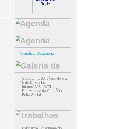
Visualizar Documento
- Campanha SolidÃ¡ria de 5 a
15 de Dezembro
- InformÃ§Ã£o CATL
- Dia Mundial da CrianÃ§a
- Feira Social
- ExposiÃ§Ã£o semana da