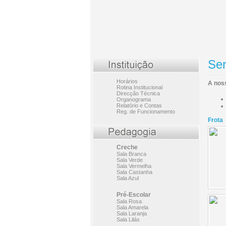
Ser
Horários
A noss
Rotina Institucional
Direcção Técnica
Organograma
Relatório e Contas
Reg. de Funcionamento
Frota
Creche
Sala Branca
Sala Verde
Sala Vermelha
Sala Castanha
Sala Azul
Pré-Escolar
Sala Rosa
Sala Amarela
Sala Laranja
Sala Lilás