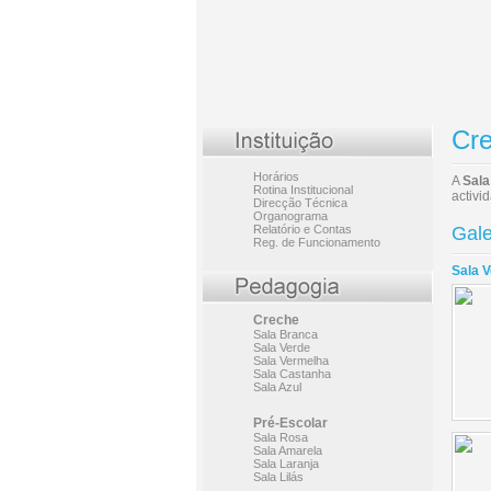
Cre
Horários
A
Sala
Rotina Institucional
activi
Direcção Técnica
Organograma
Relatório e Contas
Gale
Reg. de Funcionamento
Sala 
Creche
Sala Branca
Sala Verde
Sala Vermelha
Sala Castanha
Sala Azul
Pré-Escolar
Sala Rosa
Sala Amarela
Sala Laranja
Sala Lilás