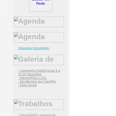
Visualizar Documento
- Campanha SolidÃ¡ria de 5 a
15 de Dezembro
- InformÃ§Ã£o CATL
- Dia Mundial da CrianÃ§a
- Feira Social
- ExposiÃ§Ã£o semana da