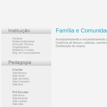
Família e Comunida
Horários
Acompanhamento e encaminhamento so
Rotina Institucional
Cedência de Berços, cadeiras, carrinhos
Direcção Técnica
Distribuição de roupas.
Organograma
Relatório e Contas
Reg. de Funcionamento
Creche
Sala Branca
Sala Verde
Sala Vermelha
Sala Castanha
Sala Azul
Pré-Escolar
Sala Rosa
Sala Amarela
Sala Laranja
Sala Lilás